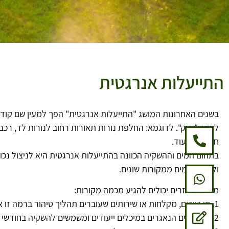
בלוג
התייעלות אנרגטית
בשנים האחרונות המושג "התייעלות אנרגטית" הפך למעין שם קוד
ליותר "ירוק". לדוגמא: החלפת נורות תאורות רחוב לנורות לד, רכב
חשמלית ועוד.
בתחום המים וההשקיה הכוונה בהתייעלות אנרגטית היא לניצול נכו
ולמיחזור מים ממקורות שונים.
מים ממוחזרים יכולים להגיע מכמה מקורות:
1. מי כיורים, מקלחות או שירותים שעוברים תהליך טיהור ברמה זו או אחרת.
2. מי גשמים הנאגרים במיכלים ייעודים ומשמשים להשקיה בחודשי הקיץ.